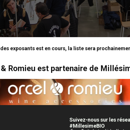
n des exposants est en cours, la liste sera prochainemen
 & Romieu est partenaire de Millési
Suivez-nous sur les rése
#MillesimeBIO