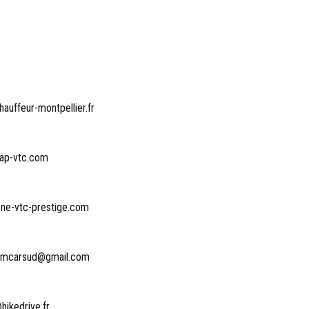
auffeur-montpellier.fr
ap-vtc.com
ne-vtc-prestige.com
amcarsud@gmail.com
hikedrive.fr