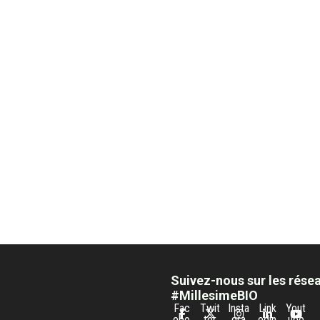
Suivez-nous sur les rése
#MillesimeBIO
Fac
Twit
Insta
Link
Yout
ebo
ter
gra
edin
ube