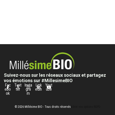
Suivez-nous sur les réseaux sociaux et partagez
vos émotions sur #MillesimeBIO
Fac
Twit
Insta
Link
Yout
ebo
ter
gra
edin
ube
ok
m
© 2026 Millésime BIO - Tous droits réservés
Gérer vos options RGPD