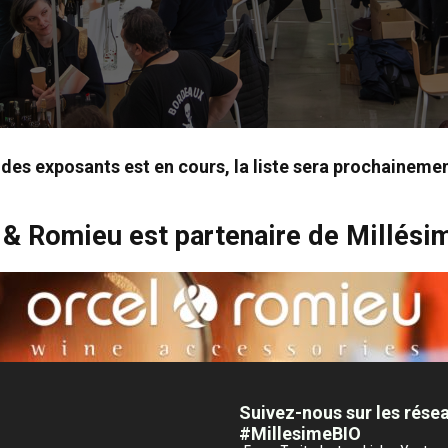
n des exposants est en cours, la liste sera prochainemen
 & Romieu est partenaire de Millési
Suivez-nous sur les rése
#MillesimeBIO