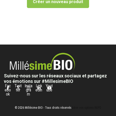
Créer un nouveau produit
Suivez-nous sur les réseaux sociaux et partagez
vos émotions sur #MillesimeBIO
Fac
Twit
Insta
Link
Yout
ebo
ter
gra
edin
ube
ok
m
© 2026 Millésime BIO - Tous droits réservés
Gérer vos options RGPD