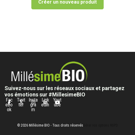
Créer un nouveau produit
Suivez-nous sur les réseaux sociaux et partagez
vos émotions sur #MillesimeBIO
Fac
Twit
Insta
Link
Yout
ebo
ter
gra
edin
ube
ok
m
© 2026 Millésime BIO - Tous droits réservés
Gérer vos options RGPD